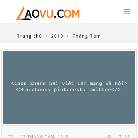
Togg
navi
Trang chủ
2019
Tháng Tám
27 THÁNG TÁM, 2019
7153