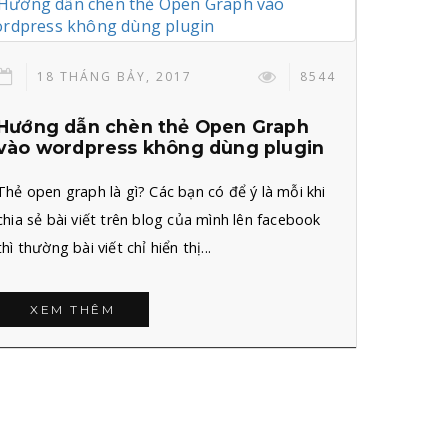
18 THÁNG BẢY, 2017
8544
Hướng dẫn chèn thẻ Open Graph
vào wordpress không dùng plugin
Thẻ open graph là gì? Các bạn có để ý là mỗi khi
chia sẻ bài viết trên blog của mình lên facebook
thì thường bài viết chỉ hiển thị...
XEM THÊM