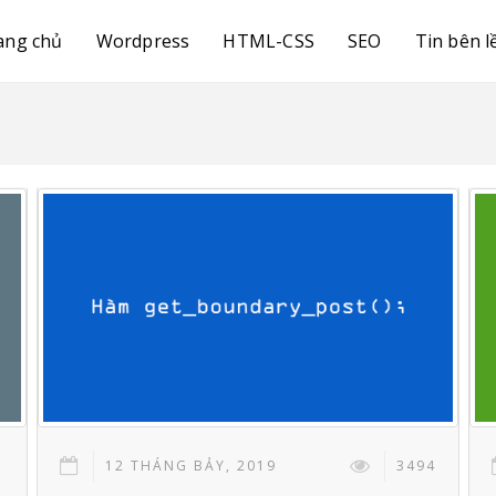
ang chủ
Wordpress
HTML-CSS
SEO
Tin bên l
1
12 THÁNG BẢY, 2019
3494