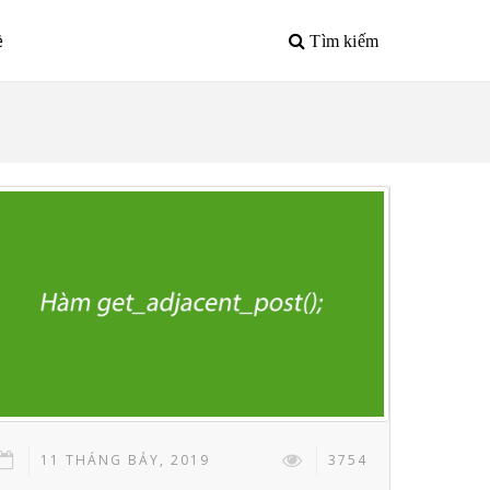
ề
Tìm kiếm
11 THÁNG BẢY, 2019
3754