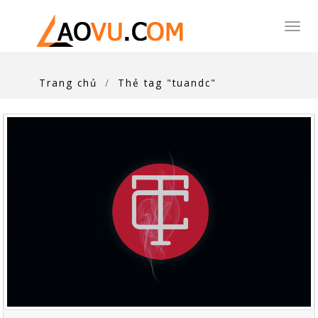
Togg
navi
Trang chủ
Thẻ tag "tuandc"