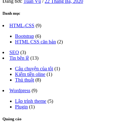
Đăng bởi:
Tuấn Vũ
/
22 Tháng Ba, 2020
Danh mục
HTML-CSS
(9)
Bootstrap
(6)
HTML CSS căn bản
(2)
SEO
(3)
Tin bên lề
(13)
Câu chuyện của tôi
(1)
Kiếm tiền oline
(1)
Thủ thuật
(8)
Wordpress
(9)
Lập trình theme
(5)
Plugin
(1)
Quảng cáo