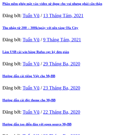
Phần mềm ghép mặt vào video sử dụng cho vui nhưng phải cẩn thận
Đăng bởi:
Tuấn Vũ
/
13 Tháng Tám, 2021
Thu nhập từ 200 – 300k/ngày với nền tảng Ola City
Đăng bởi:
Tuấn Vũ
/
9 Tháng Tám, 2021
Làm USB cài win bằng Rufus cực kỳ đơn giản
Đăng bởi:
Tuấn Vũ
/
29 Tháng Ba, 2020
Hướng dẫn cài tiếng Việt cho MyBB
Đăng bởi:
Tuấn Vũ
/
23 Tháng Ba, 2020
Hướng dẫn cài đặt theme cho MyBB
Đăng bởi:
Tuấn Vũ
/
22 Tháng Ba, 2020
Hướng dẫn tạo diễn đàn với open source MyBB