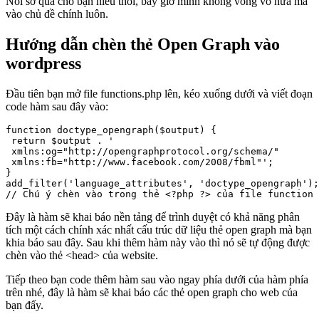
Nói sơ qua cho bạn hiểu thôi, bây giờ mình không vòng vo nữa mà
vào chủ đề chính luôn.
Hướng dẫn chèn thẻ Open Graph vào
wordpress
Đầu tiên bạn mở file functions.php lên, kéo xuống dưới và viết đoạn
code hàm sau đây vào:
function doctype_opengraph($output) {

 return $output . '

 xmlns:og="http://opengraphprotocol.org/schema/"

 xmlns:fb="http://www.facebook.com/2008/fbml"';

}

add_filter('language_attributes', 'doctype_opengraph');

// Chú ý chèn vào trong thẻ <?php ?> của file function 
Đây là hàm sẽ khai báo nền tảng để trình duyệt có khả năng phân
tích một cách chính xác nhất cấu trúc dữ liệu thẻ open graph mà bạn
khia báo sau đây. Sau khi thêm hàm này vào thì nó sẽ tự động được
chèn vào thẻ <head> của website.
Tiếp theo bạn code thêm hàm sau vào ngay phía dưới của hàm phía
trên nhé, đây là hàm sẽ khai báo các thẻ open graph cho web của
bạn đấy.