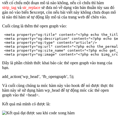
viết có chứa một đoạn mô tả nào không, nếu có chứa thì hàm
strip_tag
và
str_replace
sẽ đưa nó về dạng văn bản thuần túy sau đó
gán nó vào biến $excerpt, còn nếu bài viết này không chưa đoạn mô
tả nào thì hàm sẽ tự động lấy mô tả của trang web để chèn vào.
Cuối cùng là thêm thẻ open graph vào:
 <meta property="og:title" content="<?php echo the_titl
 <meta property="og:description" content="<?php echo $e
 <meta property="og:type" content="article"/>

 <meta property="og:url" content="<?php echo the_permal
 <meta property="og:site_name" content="<?php echo get_
 <meta property="og:image" content="<?php echo $img_src
Đây là phần chính thức khai báo các thẻ open graph vào trang của
bạn.
add_action(‘wp_head’, ‘fb_opengraph’, 5);
Và cuối cùng chúng ta móc hàm này vào hook để nó được thực thi
hàm này sẽ sử dụng hàm wp_head để tự động móc các thẻ open
graph vào thẻ <head>.
Kết quả mà mình có được là: