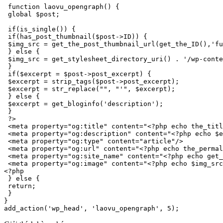
 function laovu_opengraph() {

 global $post;

 if(is_single()) {

 if(has_post_thumbnail($post->ID)) {

 $img_src = get_the_post_thumbnail_url(get_the_ID(),'fu
 } else {

 $img_src = get_stylesheet_directory_uri() . '/wp-conte
 }

 if($excerpt = $post->post_excerpt) {

 $excerpt = strip_tags($post->post_excerpt);

 $excerpt = str_replace("", "'", $excerpt);

 } else {

 $excerpt = get_bloginfo('description');

 }

 ?>

 <meta property="og:title" content="<?php echo the_titl
 <meta property="og:description" content="<?php echo $e
 <meta property="og:type" content="article"/>

 <meta property="og:url" content="<?php echo the_permal
 <meta property="og:site_name" content="<?php echo get_
 <meta property="og:image" content="<?php echo $img_src
<?php

 } else {

 return;

 }

}

add_action('wp_head', 'laovu_opengraph', 5);