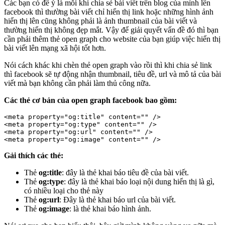
Các bạn có để ý là mỗi khi chia sẻ bài viết trên blog của mình lên
facebook thì thường bài viết chỉ hiển thị link hoặc những hình ảnh
hiển thị lên cũng không phải là ảnh thumbnail của bài viết và
thường hiển thị không đẹp mắt. Vậy để giải quyết vấn đề đó thì bạn
cần phải thêm thẻ open graph cho website của bạn giúp việc hiển thị
bài viết lên mạng xã hội tốt hơn.
Nói cách khác khi chèn thẻ open graph vào rồi thì khi chia sẻ link
thì facebook sẽ tự động nhận thumbnail, tiêu đề, url và mô tả của bài
viết mà bạn không cần phải làm thủ công nữa.
Các thẻ cơ bản của open graph facebook bao gồm:
<meta property="og:title" content="" />

<meta property="og:type" content="" />

<meta property="og:url" content="" />

<meta property="og:image" content="" />
Gải thích các thẻ:
Thẻ
og:title
: đây là thẻ khai báo tiêu đề của bài viết.
Thẻ
og:type
: đây là thẻ khai báo loại nội dung hiển thị là gì,
có nhiều loại cho thẻ này
Thẻ
og:url
: Đây là thẻ khai báo url của bài viết.
Thẻ
og:image
: là thẻ khai báo hình ảnh.