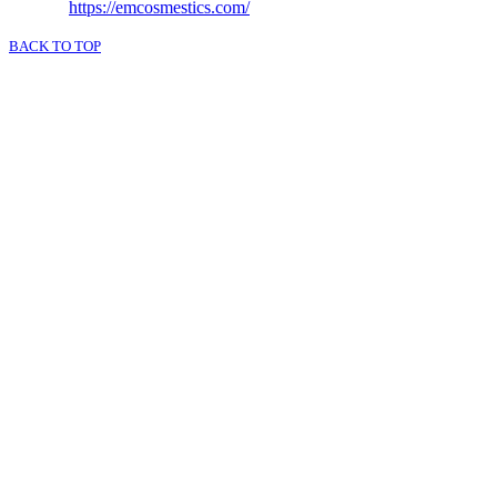
Đối tác:
https://emcosmestics.com/
BACK TO TOP