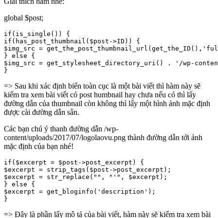
Giải thích hàm nhé:
global $post;
if(is_single()) {

if(has_post_thumbnail($post->ID)) {

$img_src = get_the_post_thumbnail_url(get_the_ID(),'ful
} else {

$img_src = get_stylesheet_directory_uri() . '/wp-conten
}
=> Sau khi xác định biến toàn cục là một bài viết thì hàm này sẽ
kiểm tra xem bài viết có post humbnail hay chưa nếu có thì lấy
đường dẫn của thumbnail còn không thì lấy một hình ảnh mặc định
được cài đường dẫn sẵn.
Các bạn chú ý thanh đường dẫn /wp-
content/uploads/2017/07/logolaovu.png thành đường dẫn tới ảnh
mặc định của bạn nhé!
if($excerpt = $post->post_excerpt) {

$excerpt = strip_tags($post->post_excerpt);

$excerpt = str_replace("", "'", $excerpt);

} else {

$excerpt = get_bloginfo('description');

}
=> Đây là phần lấy mô tả của bài viết, hàm này sẽ kiểm tra xem bài