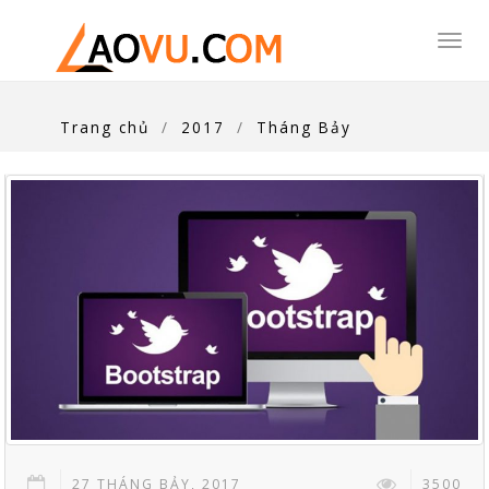
Togg
navi
Trang chủ
2017
Tháng Bảy
27 THÁNG BẢY, 2017
3500